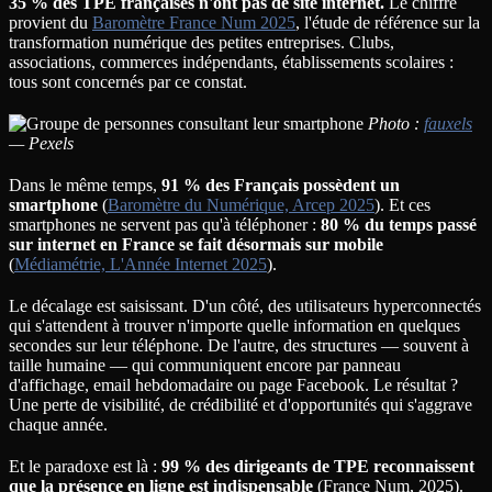
35 % des TPE françaises n'ont pas de site internet.
Le chiffre
provient du
Baromètre France Num 2025
, l'étude de référence sur la
transformation numérique des petites entreprises. Clubs,
associations, commerces indépendants, établissements scolaires :
tous sont concernés par ce constat.
Photo :
fauxels
— Pexels
Dans le même temps,
91 % des Français possèdent un
smartphone
(
Baromètre du Numérique, Arcep 2025
). Et ces
smartphones ne servent pas qu'à téléphoner :
80 % du temps passé
sur internet en France se fait désormais sur mobile
(
Médiamétrie, L'Année Internet 2025
).
Le décalage est saisissant. D'un côté, des utilisateurs hyperconnectés
qui s'attendent à trouver n'importe quelle information en quelques
secondes sur leur téléphone. De l'autre, des structures — souvent à
taille humaine — qui communiquent encore par panneau
d'affichage, email hebdomadaire ou page Facebook. Le résultat ?
Une perte de visibilité, de crédibilité et d'opportunités qui s'aggrave
chaque année.
Et le paradoxe est là :
99 % des dirigeants de TPE reconnaissent
que la présence en ligne est indispensable
(France Num, 2025).