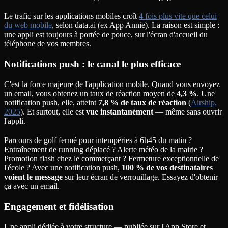
Le trafic sur les applications mobiles croît
4 fois plus vite que celui
du web mobile
, selon data.ai (ex App Annie). La raison est simple :
une appli est toujours à portée de pouce, sur l'écran d'accueil du
téléphone de vos membres.
Notifications push : le canal le plus efficace
C'est la force majeure de l'application mobile. Quand vous envoyez
un email, vous obtenez un taux de réaction moyen de
4,3 %
. Une
notification push, elle, atteint
7,8 % de taux de réaction
(
Airship,
2025
). Et surtout, elle est
vue instantanément
— même sans ouvrir
l'appli.
Parcours de golf fermé pour intempéries à 6h45 du matin ?
Entraînement de running déplacé ? Alerte météo de la mairie ?
Promotion flash chez le commerçant ? Fermeture exceptionnelle de
l'école ? Avec une notification push,
100 % de vos destinataires
voient le message
sur leur écran de verrouillage. Essayez d'obtenir
ça avec un email.
Engagement et fidélisation
Une appli dédiée à votre structure — publiée sur l'App Store et