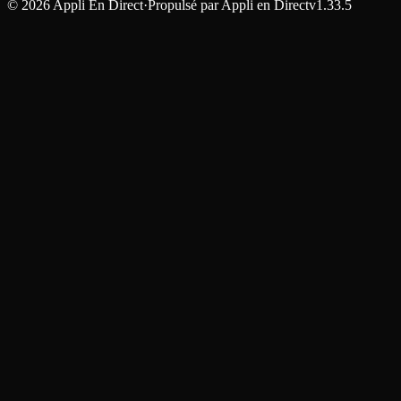
©
2026
Appli En Direct
·
Propulsé par
Appli en Direct
v1.33.5